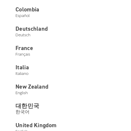
Colombia
Hear better. Live better.
Español
Deutschland
©2026 Starkey Laboratories, Inc. Tutti i diritti riservati.
Deutsch
Privacy
Marchi
France
Français
Italia
Italiano
New Zealand
English
대한민국
한국어
United Kingdom