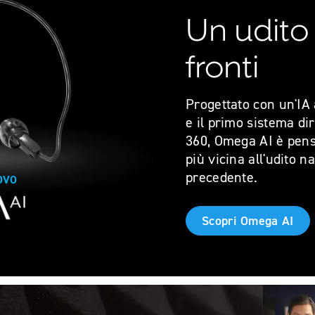
Un udito m
fronti
Progettato con un'IA
e il primo sistema di
360, Omega AI è pensa
più vicina all'udito n
precedente.
OVO
Scopri Omega AI