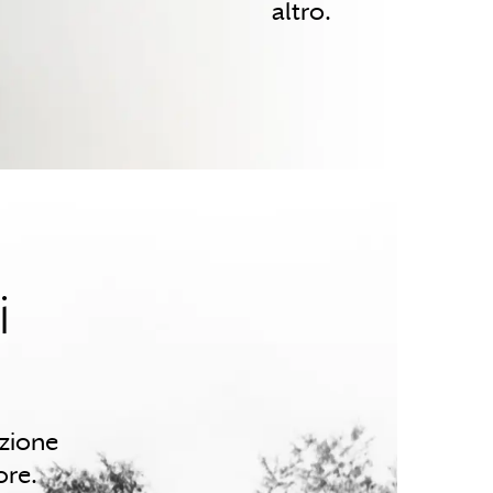
altro.
i
azione
ore.