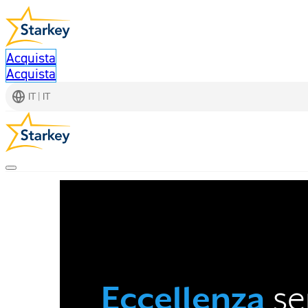
Acquista
Acquista
IT | IT
Eccellenza
se