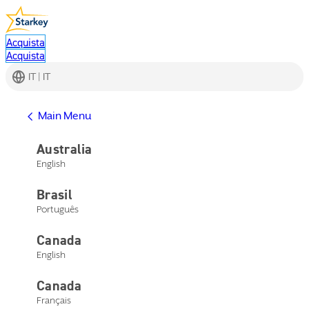
Acquista
Acquista
IT | IT
Main Menu
Australia
English
Brasil
Português
Canada
English
Canada
Français