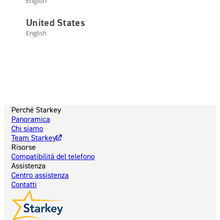
English
eccellenti ai pazienti. Amber Knettel lavora con team di
Starkey per ampliare la gamma dei vantaggi per l’udito
United States
tramite opzioni nuove e più innovative, dedicandosi ad
English
offrire la migliore esperienza sanitaria possibile nel
campo dell’udito.
Perché Starkey
Panoramica
Chi siamo
Team Starkey
Risorse
Compatibilità del telefono
Assistenza
Centro assistenza
Contatti