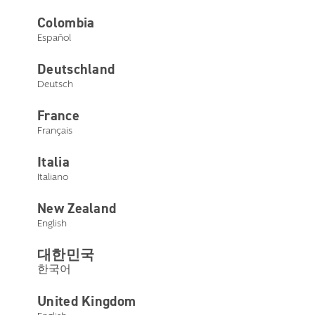
Colombia
Español
Deutschland
Deutsch
France
Français
Italia
Italiano
Amber Knettel
New Zealand
English
Vice presidente di Start Hearing
대한민국
In qualità di Vice presidente di Start Hearing, Amber
한국어
Knettel porta con sé oltre un decennio di esperienza nei
settori di salute generale e dell’udito. Si occupa di
trasparenza nel mercato delle assicurazioni sanitarie,
United Kingdom
sempre all’insegna del principio guida di fornire cure