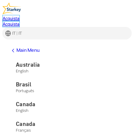
Acquista
Acquista
IT | IT
Main Menu
Australia
English
Brasil
Português
Canada
English
Canada
Français