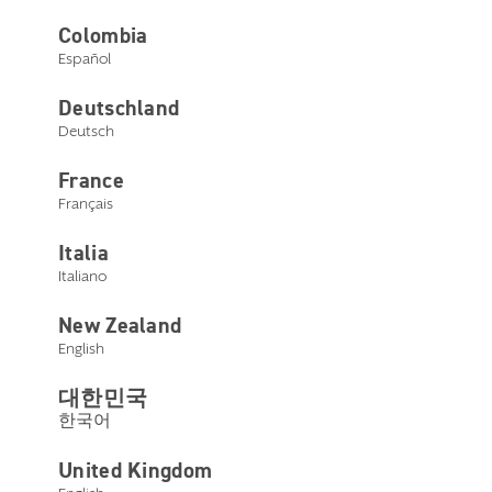
Colombia
Español
Deutschland
Deutsch
France
Français
Italia
Italiano
Brandon Sawalich
New Zealand
English
Presidente e CEO
대한민국
Nominato Presidente Starkey nel 2017 e Amministratore
한국어
Delegato nel 2020
,
Brandon Sawalich
guida un team
mondiale di oltre 5.000 dipendenti, con sedi in 29 paesi. È
responsabile dell’indirizzo strategico dell’azienda e
United Kingdom
collabora strettamente con il team esecutivo e altri leader