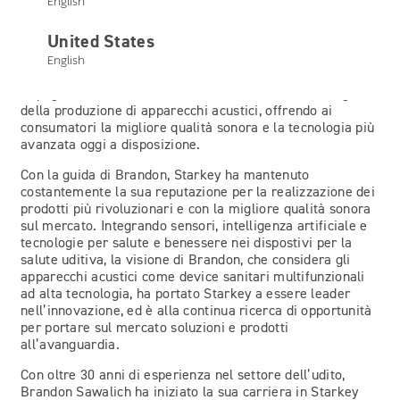
English
dell’organizzazione per sostenere la missione e i valori
Starkey.
United States
In qualità di Presidente e CEO, Brandon Sawalich è
English
focalizzato su una leadership orientata al futuro ed è
impegnato nell’innovazione continua di scienza, design e
della produzione di apparecchi acustici, offrendo ai
consumatori la migliore qualità sonora e la tecnologia più
avanzata oggi a disposizione.
Con la guida di Brandon, Starkey ha mantenuto
costantemente la sua reputazione per la realizzazione dei
prodotti più rivoluzionari e con la migliore qualità sonora
sul mercato. Integrando sensori, intelligenza artificiale e
tecnologie per salute e benessere nei dispostivi per la
salute uditiva, la visione di Brandon, che considera gli
apparecchi acustici come device sanitari multifunzionali
ad alta tecnologia, ha portato Starkey a essere leader
nell’innovazione, ed è alla continua ricerca di opportunità
per portare sul mercato soluzioni e prodotti
all’avanguardia.
Con oltre 30 anni di esperienza nel settore dell’udito,
Brandon Sawalich ha iniziato la sua carriera in Starkey