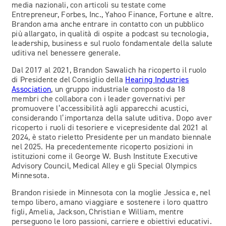
media nazionali, con articoli su testate come
Entrepreneur, Forbes, Inc., Yahoo Finance, Fortune e altre.
Brandon ama anche entrare in contatto con un pubblico
più allargato, in qualità di ospite a podcast su tecnologia,
leadership, business e sul ruolo fondamentale della salute
uditiva nel benessere generale.
Dal 2017 al 2021, Brandon Sawalich ha ricoperto il ruolo
di Presidente del Consiglio della
Hearing Industries
Association
, un gruppo industriale composto da 18
membri che collabora con i leader governativi per
promuovere l’accessibilità agli apparecchi acustici,
considerando l’importanza della salute uditiva. Dopo aver
ricoperto i ruoli di tesoriere e vicepresidente dal 2021 al
2024, è stato rieletto Presidente per un mandato biennale
nel 2025. Ha precedentemente ricoperto posizioni in
istituzioni come il George W. Bush Institute Executive
Advisory Council, Medical Alley e gli Special Olympics
Minnesota.
Brandon risiede in Minnesota con la moglie Jessica e, nel
tempo libero, amano viaggiare e sostenere i loro quattro
figli, Amelia, Jackson, Christian e William, mentre
perseguono le loro passioni, carriere e obiettivi educativi.