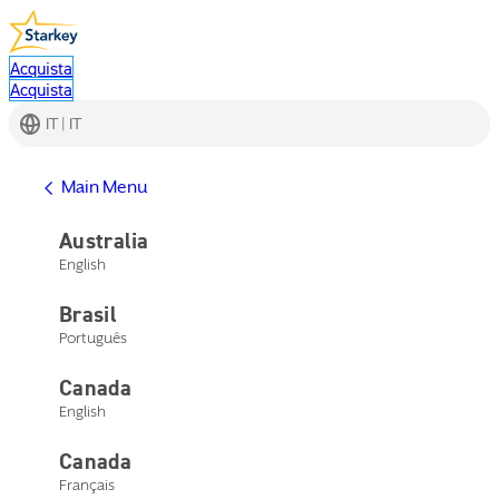
Acquista
Acquista
IT | IT
Main Menu
Australia
English
Brasil
Português
Canada
English
Canada
Français