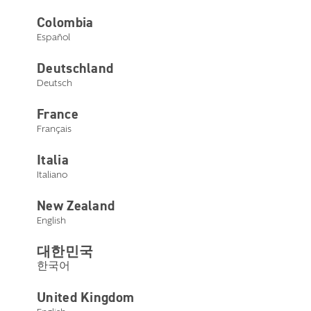
Colombia
Español
Deutschland
Deutsch
France
Français
Italia
Italiano
Jeff Geigel
New Zealand
English
Direttore Generale Vendite
대한민국
Jeff Geigel ha oltre 20 anni di esperienza nel settore della
한국어
salute dell'udito. Ha una comprovata esperienza di
successo alla guida di organizzazioni dinamiche ad alto
tasso di crescita e nello sviluppo di team. In qualità di
United Kingdom
Direttore Generale Vendite, Jeff Geigel è responsabile dei