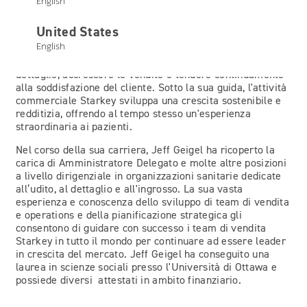
English
team Starkey in tutto il mondo all'ingrosso e retail, con
l’obiettivo di crescere e soddisfare il cliente. Alla
United States
direzione del reparto vendite negli Stati Uniti e nel mondo
English
il suo obiettivo è identificare e portare avanti le strategie
Starkey per la crescita del business all'ingrosso e al
dettaglio, accrescere le vendite e tendere continuamente
alla soddisfazione del cliente. Sotto la sua guida, l'attività
commerciale Starkey sviluppa una crescita sostenibile e
redditizia, offrendo al tempo stesso un'esperienza
straordinaria ai pazienti.
Nel corso della sua carriera, Jeff Geigel ha ricoperto la
carica di Amministratore Delegato e molte altre posizioni
a livello dirigenziale in organizzazioni sanitarie dedicate
all’udito, al dettaglio e all'ingrosso. La sua vasta
esperienza e conoscenza dello sviluppo di team di vendita
e operations e della pianificazione strategica gli
consentono di guidare con successo i team di vendita
Starkey in tutto il mondo per continuare ad essere leader
in crescita del mercato. Jeff Geigel ha conseguito una
laurea in scienze sociali presso l'Università di Ottawa e
possiede diversi attestati in ambito finanziario.