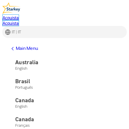
Acquista
Acquista
IT | IT
Main Menu
Australia
English
Brasil
Português
Canada
English
Canada
Français