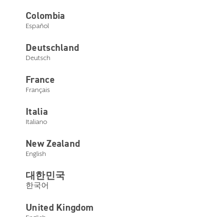
Colombia
Español
Deutschland
Deutsch
France
Français
Italia
Italiano
Mirella Bistocchi
New Zealand
English
Amministratore Delegato
대한민국
Mirella Bistocchi ha studiato a Milano e il suo percorso
한국어
professionale inizia in varie aziende del settore
commercio con funzioni amministrative. Nel 1987 inizia la
sua collaborazione con Starkey Italy.
United Kingdom