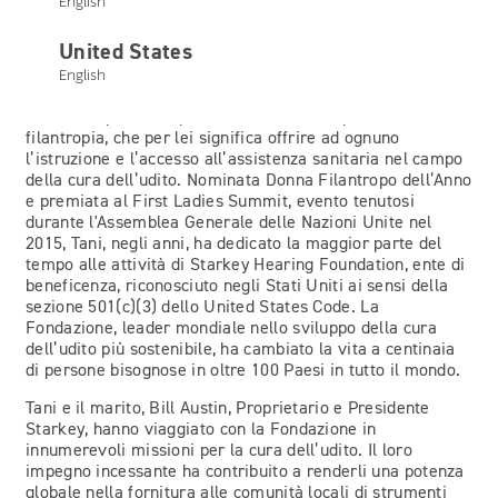
English
concessioni delle licenze ai distributori di apparecchi
acustici. È stata inoltre Segretaria della Illinois Hearing
United States
Society e membro del National Board of Certification in
English
Hearing Sciences.
Nutre una profonda passione e dedizione per la
filantropia, che per lei significa offrire ad ognuno
l’istruzione e l’accesso all’assistenza sanitaria nel campo
della cura dell’udito. Nominata Donna Filantropo dell’Anno
e premiata al First Ladies Summit, evento tenutosi
durante l'Assemblea Generale delle Nazioni Unite nel
2015, Tani, negli anni, ha dedicato la maggior parte del
tempo alle attività di Starkey Hearing Foundation, ente di
beneficenza, riconosciuto negli Stati Uniti ai sensi della
sezione 501(c)(3) dello United States Code. La
Fondazione, leader mondiale nello sviluppo della cura
dell’udito più sostenibile, ha cambiato la vita a centinaia
di persone bisognose in oltre 100 Paesi in tutto il mondo.
Tani e il marito, Bill Austin, Proprietario e Presidente
Starkey, hanno viaggiato con la Fondazione in
innumerevoli missioni per la cura dell’udito. Il loro
impegno incessante ha contribuito a renderli una potenza
globale nella fornitura alle comunità locali di strumenti