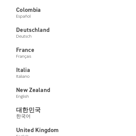
Colombia
Español
Deutschland
Deutsch
France
Français
Italia
Italiano
Tani Austin
New Zealand
English
Vice Presidente
대한민국
Tani Austin, Vice Presidente Starkey, possiede oltre 35
한국어
anni di esperienza nel settore audioprotesico. Ha gestito
una propria attività di apparecchi acustici per 10 anni e ha
prestato servizio come esaminatrice di praticantato del
United Kingdom
Dipartimento di Salute Pubblica dell’Illinois per le