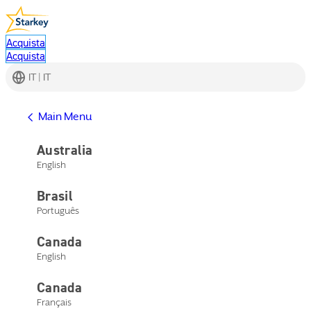
Acquista
Acquista
IT | IT
Main Menu
Australia
English
Brasil
Português
Canada
English
Canada
Français