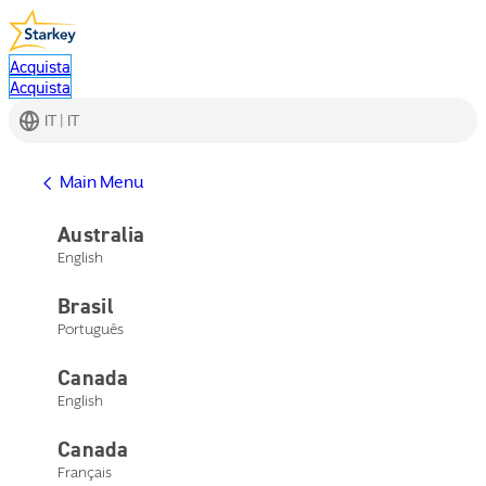
Acquista
Acquista
IT | IT
Main Menu
Australia
English
Gli anni 2020
Brasil
Português
Canada
English
Canada
Français