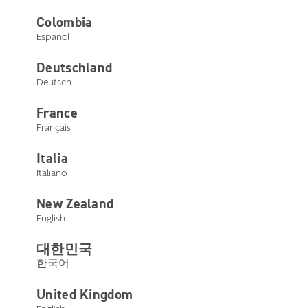
Gli anni 2010
Colombia
Español
Deutschland
Deutsch
France
Français
Gli anni 2000
Italia
Italiano
New Zealand
English
대한민국
한국어
Gli anni 1990
United Kingdom